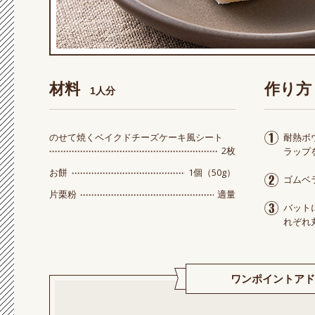
材料
作り方
1人分
のせて焼くベイクドチーズケーキ風シート
耐熱ボ
2枚
ラップ
1個（50g）
お餅
ゴムベ
適量
片栗粉
バット
れぞれ
ワンポイントアド