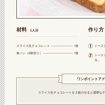
材料
作り方
1人分
1枚
スライス生チョコレ―ト
トース
1枚
食パン（6枚切り）
トース
る。
ワンポイントアド
スライス生チョコレートを２枚のせると濃厚な