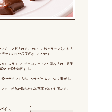
水大さじ２杯入れる。その中に粉ゼラチンをふり入
と混ぜて約１分程度置き、ふやかす。
ウルにスライス生チョコレートと牛乳を入れ、電子
00Ｗで40秒加熱する。
の粉ゼラチンを入れてツヤが出るまでよく混ぜる。
し入れ、粗熱が取れたら冷蔵庫で冷やし固める。
バイス