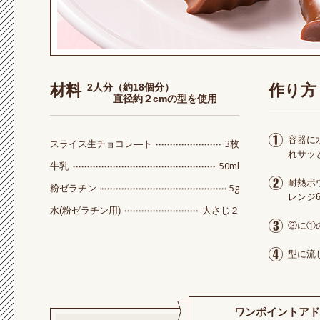
材料
2人分
（約18個分）
作り方
直径約２cmの型を使用
容器に
3枚
スライス生チョコレ―ト
れサッ
50ml
牛乳
耐熱ボ
5g
粉ゼラチン
レンジ6
大さじ２
水(粉ゼラチン用)
②に①
型に流
ワンポイントアド