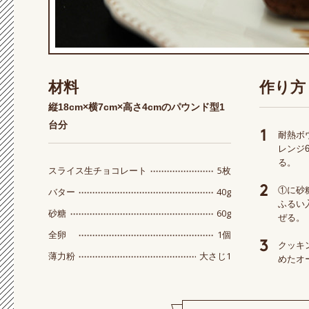
材料
作り方
縦18cm×横7cm×高さ4cmのパウンド型1
台分
耐熱ボ
レンジ
る。
5枚
スライス生チョコレート
①に砂
40g
バター
ふるい
60g
砂糖
ぜる。
1個
全卵
クッキ
大さじ1
薄力粉
めたオ