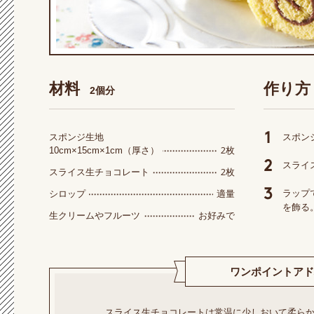
材料
作り方
2個分
スポンジ生地
スポン
2枚
10cm×15cm×1cm（厚さ）
スライ
2枚
スライス生チョコレート
適量
ラップ
シロップ
を飾る
お好みで
生クリームやフルーツ
ワンポイントアド
スライス生チョコレートは常温に少しおいて柔ら