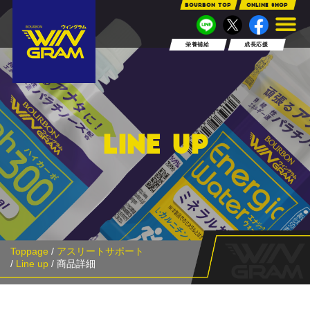
bourbon TOP
ONLINE SHOP
栄養補給
成長応援
LINE UP
Toppage
/
アスリートサポート
/
Line up
/ 商品詳細