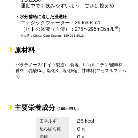
運動中でも飲みやすいよう、甘さは控えめ
・水分補給に適した浸透圧
エナジックウォーター：269mOsm/L
※
（ヒトの体液（血清）：275〜295mOsm/L
）
※出典：Critical Care Secrets. 359-368,2013.
原材料
パラチノース(ドイツ製造)、食塩、L-カルニチン/酸味料、
g
香料、乳酸Ca、塩化K、塩化M
、甘味料(アセスルファム
K)
主要栄養成分
（100ml当り）