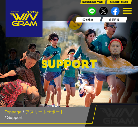
bourbon TOP
ONLINE SHOP
栄養補給
成長応援
SUPPORT
Toppage
/
アスリートサポート
/ Support