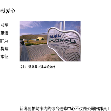
奉献爱心
内网球
极推进
馆”为
现构建
的象征
撮影：遠藤秀平建築研究所
新潟县柏崎市内的综合进修中心不仅是公司内部员工