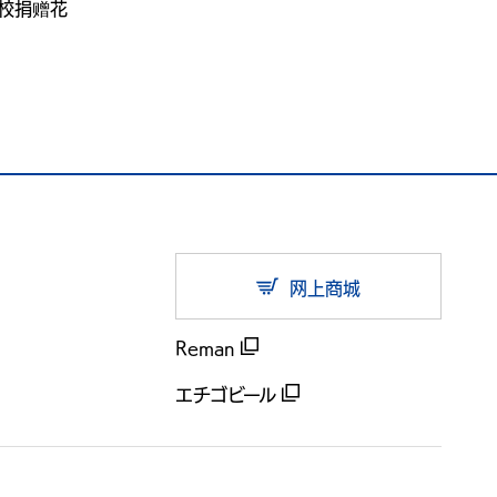
校捐赠花
网上商城
Reman
エチゴビール