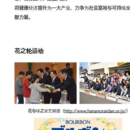
将健康经济提升为一大产业，力争为社会富裕与可持续
献力量。
花之轮运动
花与绿之农艺财团
（
http://www.hananozaidan.or.jp/
)