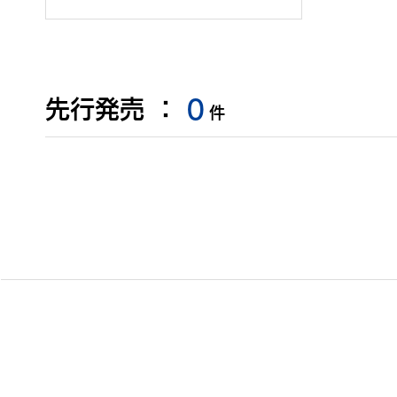
先行発売
：
0
件