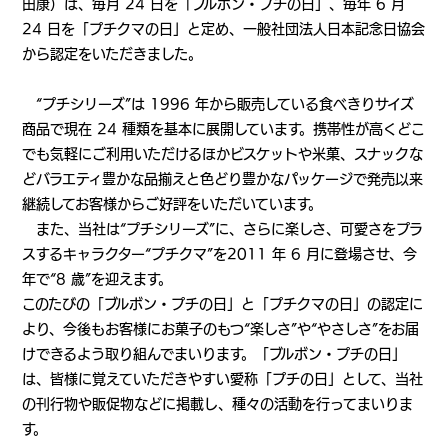
田康）は、毎月 24 日を「ブルボン・プチの日」、毎年 6 月
24 日を「プチクマの日」と定め、一般社団法人日本記念日協会
から認定をいただきました。
“プチシリーズ”は 1996 年から販売している食べきりサイズ
商品で現在 24 種類を基本に展開しています。携帯性が高くどこ
でも気軽にご利用いただけるほかビスケットや米菓、スナックな
どバラエティ豊かな品揃えと色どり豊かなパッケージで発売以来
継続してお客様からご好評をいただいています。
また、当社は“プチシリーズ”に、さらに楽しさ、可愛さをプラ
スするキャラクター“プチクマ”を2011 年 6 月に登場させ、今
年で“8 歳”を迎えます。
このたびの「ブルボン・プチの日」と「プチクマの日」の認定に
より、今後もお客様にお菓子のもつ“楽しさ”や“やさしさ”をお届
けできるよう取り組んでまいります。「ブルボン・プチの日」
は、皆様に覚えていただきやすい愛称「プチの日」として、当社
の刊行物や販促物などに掲載し、種々の活動を行ってまいりま
す。