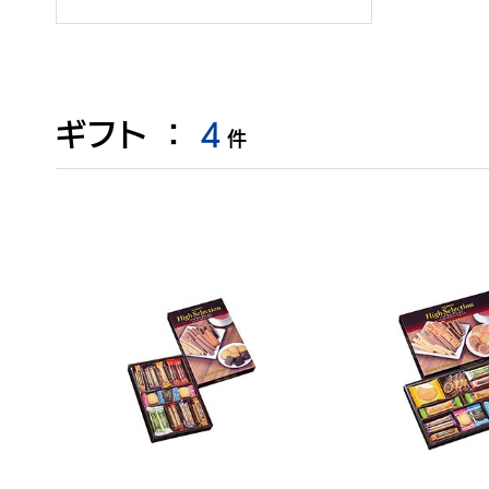
ギフト
：
4
件