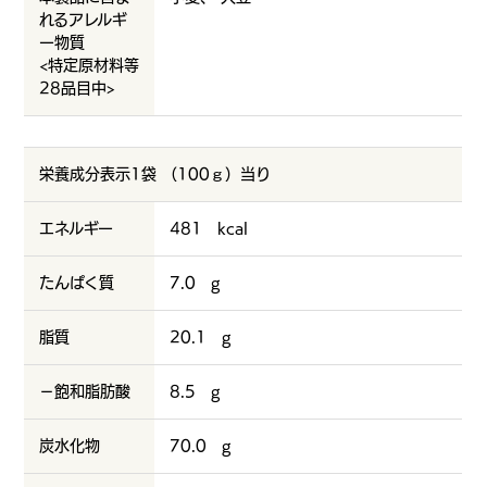
れるアレルギ
ー物質
<特定原材料等
28品目中>
栄養成分表示1袋 （100ｇ）当り
エネルギー
481 kcal
たんぱく質
7.0 g
脂質
20.1 g
－飽和脂肪酸
8.5 g
炭水化物
70.0 g