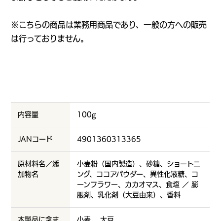
※こちらの商品は業務用商品であり、一般の方への販売
は行っておりません。
内容量
100g
JANコード
4901360313365
原材料名／添
小麦粉（国内製造）、砂糖、ショートニ
加物名
ング、ココアパウダー、異性化液糖、コ
ーンフラワー、カカオマス、食塩 ／ 膨
脹剤、乳化剤（大豆由来）、香料
本製品に含ま
小麦、
大豆