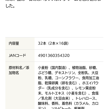
した。
内容量
32本（2本×16袋）
JANコード
4901360354320
原材料名／添
小麦粉（国内製造）、植物油脂、砂糖、
加物名
ぶどう糖、デキストリン、全粉乳、大豆
粉、乳糖、コーンフラワー、食用加工油
脂、乾燥卵黄（卵を含む）、ホエイパウ
ダー（乳成分を含む）、レモン果皮粉
末、モルトエキス（小麦を含む）、食塩
／乳化剤（大豆由来）、トレハロース、
酸味料、香料、着色料（カラメル、カロ
テン）、ソルビトール、膨脹剤