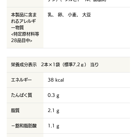
本製品に含ま
乳、
卵、
小麦、
大豆
れるアレルギ
ー物質
<特定原材料等
28品目中>
栄養成分表示 2本×1袋（標準7.2ｇ） 当り
エネルギー
38 kcal
たんぱく質
0.3 g
脂質
2.1 g
－飽和脂肪酸
1.1 g