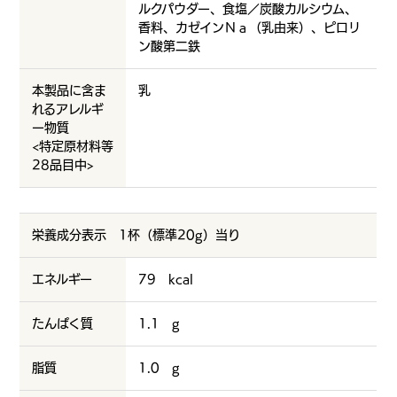
ルクパウダー、食塩／炭酸カルシウム、
香料、カゼインＮａ（乳由来）、ピロリ
ン酸第二鉄
本製品に含ま
乳
れるアレルギ
ー物質
<特定原材料等
28品目中>
栄養成分表示 1杯（標準20g）当り
エネルギー
79 kcal
たんぱく質
1.1 g
脂質
1.0 g