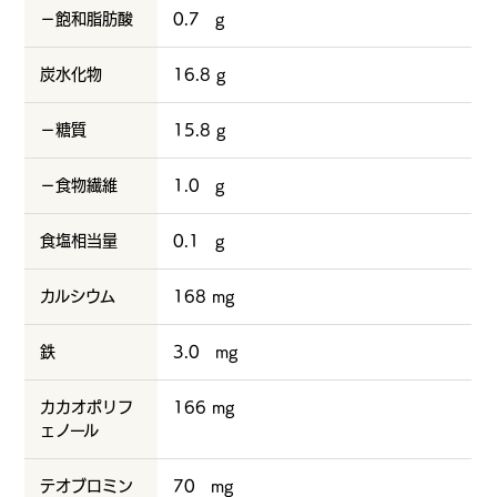
－飽和脂肪酸
0.7 g
炭水化物
16.8 g
－糖質
15.8 g
－食物繊維
1.0 g
食塩相当量
0.1 g
カルシウム
168 mg
鉄
3.0 mg
カカオポリフ
166 mg
ェノール
テオブロミン
70 mg