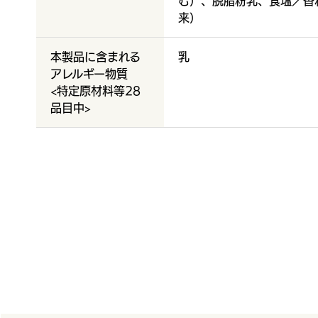
む）、脱脂粉乳、食塩／香
来）
本製品に含まれる
乳
アレルギー物質
<特定原材料等28
品目中>