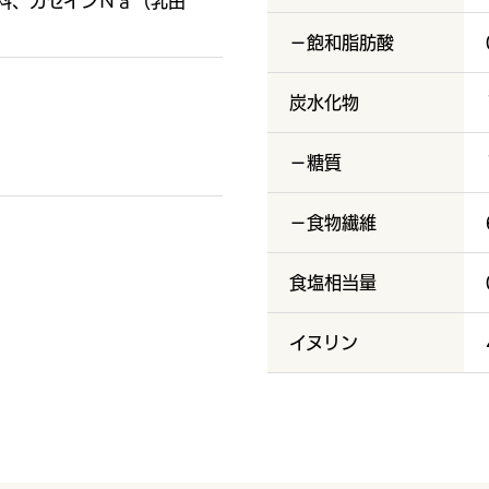
料、カゼインＮａ（乳由
－飽和脂肪酸
炭水化物
－糖質
－食物繊維
食塩相当量
イヌリン