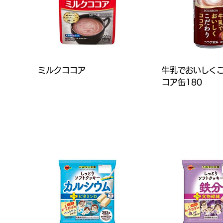
ミルクココア
牛乳でおいしく
コア缶180