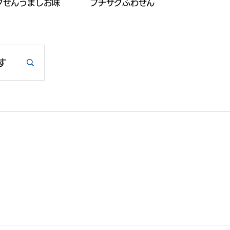
ダせんうましお味
プチサクふわせん
す