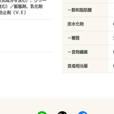
（乳成分を含む）、クリー
含む）／膨脹剤、乳化剤
－飽和脂肪酸
防止剤（Ｖ.Ｅ）
炭水化物
－糖質
－食物繊維
食塩相当量